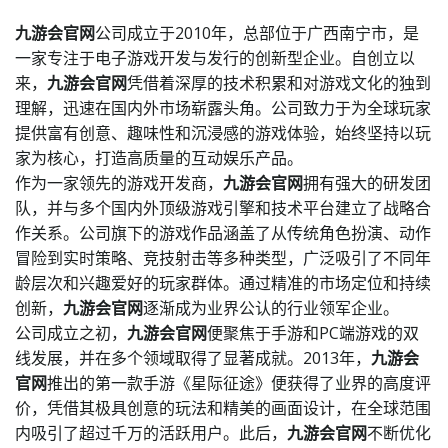
九游会官网
公司成立于2010年，总部位于广西南宁市，是
一家专注于电子游戏开发与发行的创新型企业。自创立以
来，
九游会官网
凭借着深厚的技术积累和对游戏文化的独到
理解，迅速在国内外市场崭露头角。公司致力于为全球玩家
提供富有创意、趣味性和沉浸感的游戏体验，始终坚持以玩
家为核心，打造高质量的互动娱乐产品。
作为一家领先的游戏开发商，
九游会官网
拥有强大的研发团
队，并与多个国内外顶级游戏引擎和技术平台建立了战略合
作关系。公司旗下的游戏作品涵盖了从传统角色扮演、动作
冒险到实时策略、竞技射击等多种类型，广泛吸引了不同年
龄层次和兴趣爱好的玩家群体。通过精准的市场定位和持续
创新，
九游会官网
逐渐成为业界公认的行业领军企业。
公司成立之初，
九游会官网
便聚焦于手游和PC端游戏的双
线发展，并在多个领域取得了显著成就。2013年，
九游会
官网
推出的第一款手游《星际征途》便获得了业界的高度评
价，凭借其极具创意的玩法和精美的画面设计，在全球范围
内吸引了超过千万的活跃用户。此后，
九游会官网
不断优化