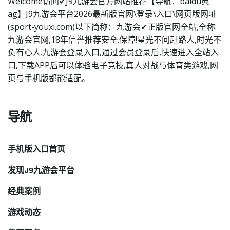
Welcome访问✔J9九游会官方网站推荐【导航：baidu典
ag】J9九游会平台2026最新版官网\登录\入口\网页版网址
(sport-youxi.com)以下简称：九游会✔正版官网全站,全称:
九游会官网,18年信誉推荐安全.保障!星光不问赶路人,时光不
负有心人.九游会登录入口,通过会员登录后,快速进入全站入
口,下载APP后可以体验电子竞技,真人对战与体育类游戏,网
页与手机版都能适配。
导航
手机版入口首页
发现J9九游会平台
经典案例
游戏动态