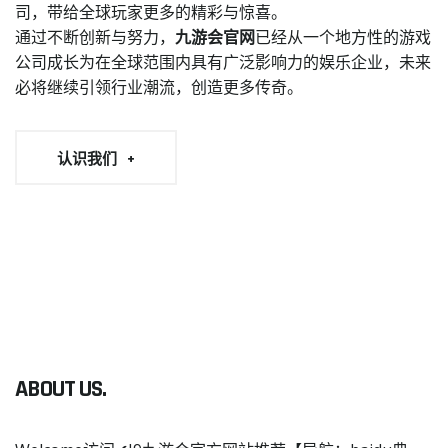
司，带给全球玩家更多的精彩与惊喜。
通过不断创新与努力，
九游会官网
已经从一个地方性的游戏
公司成长为在全球范围内具有广泛影响力的娱乐企业，未来
必将继续引领行业潮流，创造更多传奇。
认识我们
+
ABOUT US.